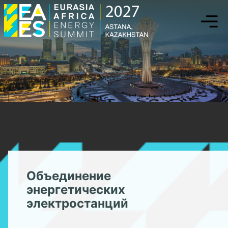
eaenergysummi
Uniting
Energy
Powerhouses
Объединение
энергетических
электростанций