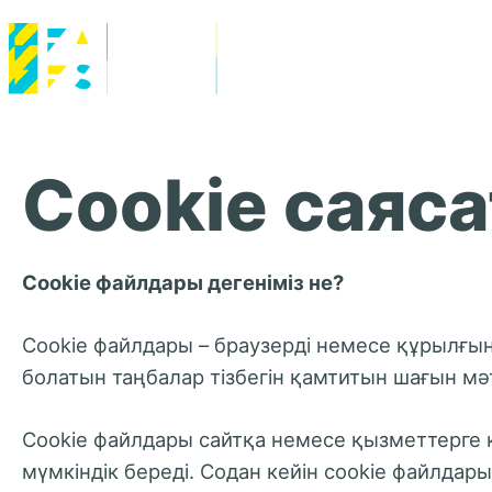
eaenergysummi
Uniting
Energy
Cookie саяс
Powerhouses
Cookie файлдары дегеніміз не?
Cookie файлдары – браузерді немесе құрылғы
болатын таңбалар тізбегін қамтитын шағын мә
Cookie файлдары сайтқа немесе қызметтерге к
мүмкіндік береді. Содан кейін cookie файлда