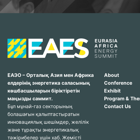
ЕАЭО – Орталық Азия мен Африка
About
елдерінің энергетика саласының
Conference
көшбасшыларын біріктіретін
Exhibit
маңызды саммит.
Program & Th
Бұл мұнай-газ секторының
Contact Us
болашағын қалыптастыратын
инновациялық шешімдер, желілік
және тұрақты энергетикалық
тәжірибелер үшін хаб. Жемісті