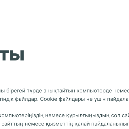
ТУРАЛЫ
КОНФЕРЕНЦИЯ
КӨРМЕ
БАҒДАР
аты
ны бірегей түрде анықтайтын компьютерде неме
тіндік файлдар. Cookie файлдары не үшін пайдал
омпьютеріңіздің немесе құрылғыңыздың сол сайтқ
ры сайттың немесе қызметтің қалай пайдаланылып