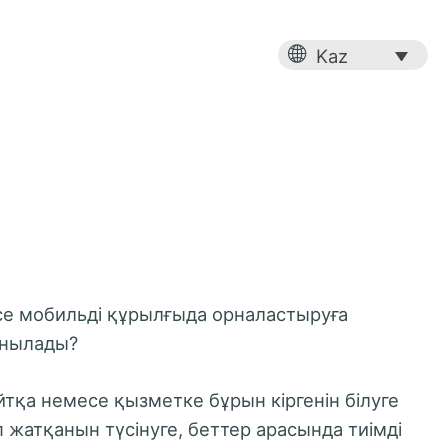
ЛАМА ЖӘНЕ ТАҚЫРЫПТАР
Kaz
БІЗБЕН ХАБАРЛАСЫҢЫ
се мобильді құрылғыда орналастыруға
анылады?
а немесе қызметке бұрын кіргенін білуге ​​
 жатқанын түсінуге, беттер арасында тиімді