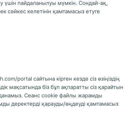
у үшін пайдаланылуы мүмкін. Сондай-ақ,
ек сәйкес келетінін қамтамасыз етуге
com/portal сайтына кірген кезде сіз өзіңіздің
ік мақсатында біз бұл ақпаратты сіз қарайтын
лданамыз. Сеанс cookie файлы жарамды
жарамды деректерді қарауды/өңдеуді қамтамасыз