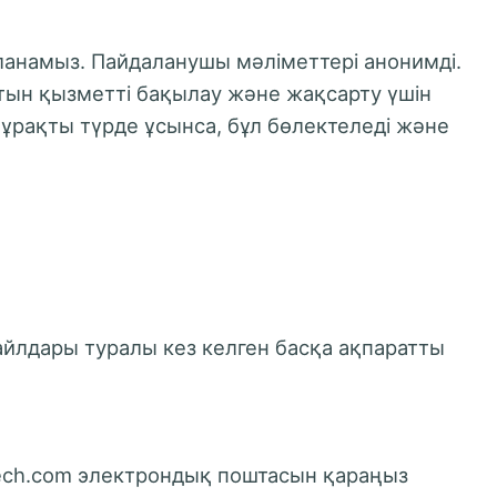
ланамыз. Пайдаланушы мәліметтері анонимді.
натын қызметті бақылау және жақсарту үшін
тұрақты түрде ұсынса, бұл бөлектеледі және
йлдары туралы кез келген басқа ақпаратты
tech.com электрондық поштасын қараңыз