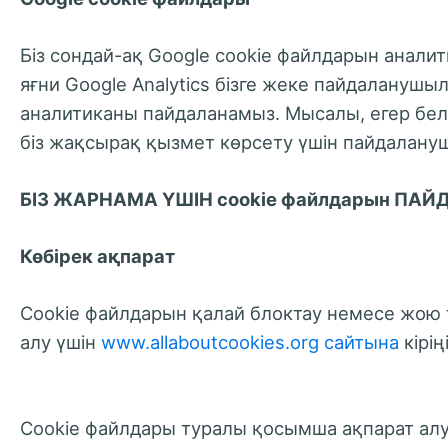
Біз сондай-ақ Google cookie файлдарын анал
яғни Google Analytics бізге жеке пайдаланушы
аналитиканы пайдаланамыз. Мысалы, егер белг
біз жақсырақ қызмет көрсету үшін пайдалану
БІЗ ЖАРНАМА ҮШІН cookie файлдарын П
Көбірек ақпарат
Cookie файлдарын қалай блоктау немесе жою 
алу үшін
www.allaboutcookies.org сайтына
кіріңі
Cookie файлдары туралы қосымша ақпарат алу