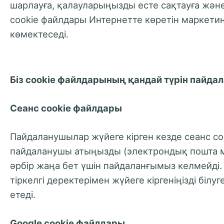
шарлауға, қалауларыңызды есте сақтауға және
cookie файлдары Интернетте көретін маркетин
көмектеседі.
Біз cookie файлдарының қандай түрін пайда
Сеанс cookie файлдары
Пайдаланушылар жүйеге кірген кезде сеанс cook
пайдаланушы атыңызды (электрондық пошта мек
әрбір жаңа бет үшін пайдаланғымыз келмейді.
тіркелгі деректерімен жүйеге кіргеніңізді білу
етеді.
Google cookie файлдары