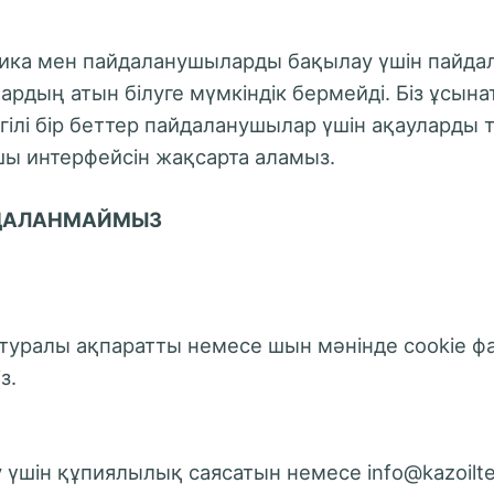
итика мен пайдаланушыларды бақылау үшін пайда
лардың атын білуге ​​мүмкіндік бермейді. Біз ұсы
ілі бір беттер пайдаланушылар үшін ақауларды 
шы интерфейсін жақсарта аламыз.
АЙДАЛАНМАЙМЫЗ
туралы ақпаратты немесе шын мәнінде cookie фа
з.
 үшін құпиялылық саясатын немесе info@kazoil