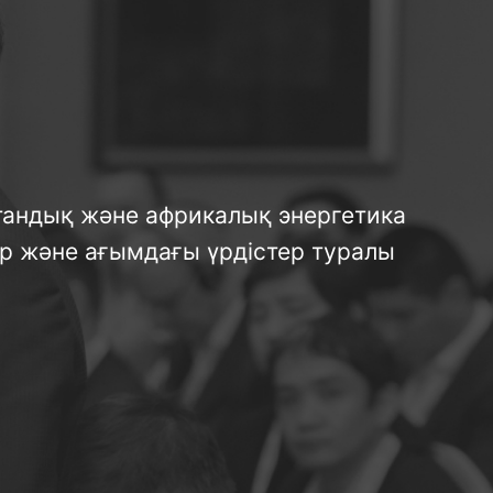
стандық және африкалық энергетика
р және ағымдағы үрдістер туралы