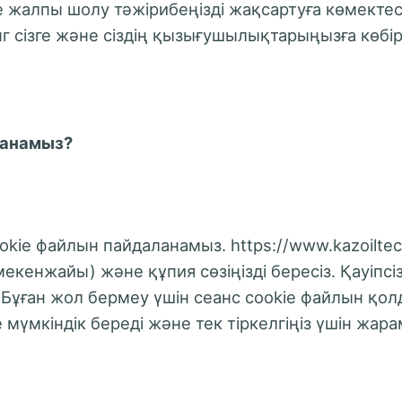
 жалпы шолу тәжірибеңізді жақсартуға көмектес
г сізге және сіздің қызығушылықтарыңызға көбір
ланамыз?
ie файлын пайдаланамыз. https://www.kazoiltech.
енжайы) және құпия сөзіңізді бересіз. Қауіпсізд
 Бұған жол бермеу үшін сеанс cookie файлын қо
ге ​​мүмкіндік береді және тек тіркелгіңіз үшін 